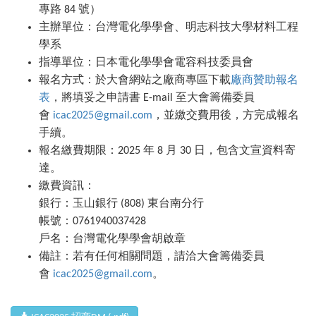
專路 84 號）
主辦單位：台灣電化學學會、明志科技大學材料工程
學系
指導單位：日本電化學學會電容科技委員會
報名方式：於大會網站之廠商專區下載
廠商贊助報名
表
，將填妥之申請書 E-mail 至大會籌備委員
會
icac2025@gmail.com
，並繳交費用後，方完成報名
手續。
報名繳費期限：2025 年
8
月
30
日，包含文宣資料寄
達。
繳費資訊：
銀行：玉山銀行 (808) 東台南分行
帳號：0761940037428
戶名：台灣電化學學會胡啟章
備註：若有任何相關問題，請洽大會籌備委員
會
icac2025@gmail.com
。