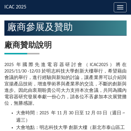
Toggl
navig
廠商參展及贊助
廠商贊助說明
2025 年國際先進電容器研討會（ICAC2025）將在
2025/11/30 -12/03 於明志科技大學創新大樓舉行，希望藉由
會議的舉行，進行經驗與新知的討論，讓產業界可以介紹與
宣揚產品技術，增進學術界與產業界的交流，不斷的創新與
進步。因此由衷期盼貴公司大力支持本次會議，共同為國內
電容器研究發展奉獻一份心力，請各位不吝參加本次展覽攤
位，無勝感謝。
大會時間：2025 年
11
月
30
日至 12 月 03 日（週日 ~
週三）
大會地點：明志科技大學 創新大樓（新北市泰山區工